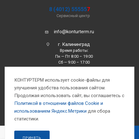
8 (4012) 55555
7
Сервисный центр
info@konturterm.ru
г. Калининград
Время работы:
Пн — Пт 8:00 – 19:00
Сб — 9:00 – 17:00
Вс —10:00 – 16:00
КОНТУРТЕРМ использует cookie-файлы для
улучшения удобства пользования сайтом.
Продолжая использовать сайт, вы соглашаетесь с
Политикой в отношении файлов Сookie и
использованием Яндекс.Метрики
для сбора
1993-2026 © Компания «Контуртерм» — инженерно-торговый центр
статистики.
В КОРЗИНУ
ПРИНЯТЬ