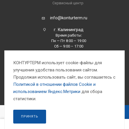
Сервисный центр
info@konturterm.ru
г. Калининград
Время работы:
Пн — Пт 8:00 – 19:00
Сб — 9:00 – 17:00
Вс —10:00 – 16:00
КОНТУРТЕРМ использует cookie-файлы для
улучшения удобства пользования сайтом.
Продолжая использовать сайт, вы соглашаетесь с
Политикой в отношении файлов Сookie и
использованием Яндекс.Метрики
для сбора
1993-2026 © Компания «Контуртерм» — инженерно-торговый центр
статистики.
В КОРЗИНУ
ПРИНЯТЬ