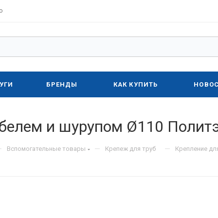
о
УГИ
БРЕНДЫ
КАК КУПИТЬ
НОВО
юбелем и шурупом Ø110 Полит
—
—
—
Вспомогательные товары
Крепеж для труб
Крепление дл