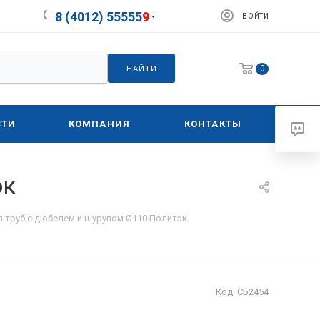
8 (4012) 55555
9
ВОЙТИ
0
НАЙТИ
СТИ
КОМПАНИЯ
КОНТАКТЫ
эк
я труб с дюбелем и шурупом Ø110 Политэк
Код:
СБ2454