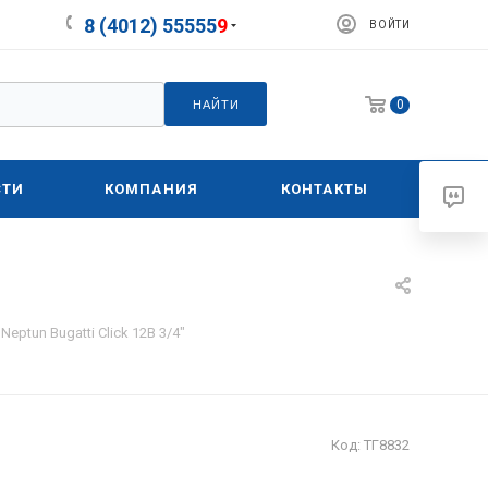
8 (4012) 55555
9
ВОЙТИ
0
НАЙТИ
СТИ
КОМПАНИЯ
КОНТАКТЫ
ptun Bugatti Click 12В 3/4"
Код:
ТГ8832