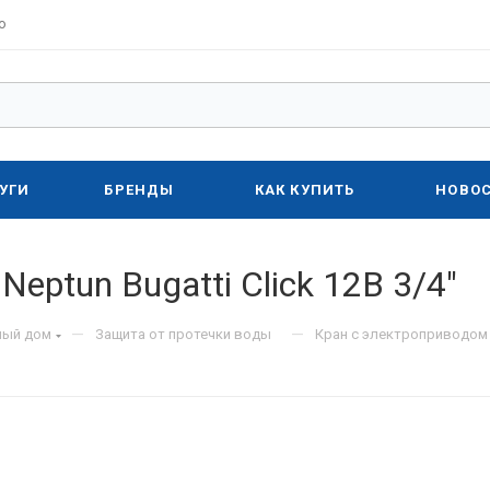
о
УГИ
БРЕНДЫ
КАК КУПИТЬ
НОВО
eptun Bugatti Click 12В 3/4"
—
—
ный дом
Защита от протечки воды
Кран с электроприводом Ne