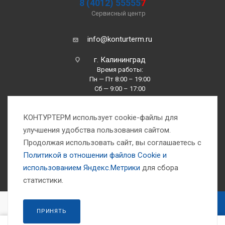
8 (4012) 55555
7
Сервисный центр
info@konturterm.ru
г. Калининград
Время работы:
Пн — Пт 8:00 – 19:00
Сб — 9:00 – 17:00
Вс —10:00 – 16:00
КОНТУРТЕРМ использует cookie-файлы для
улучшения удобства пользования сайтом.
Продолжая использовать сайт, вы соглашаетесь с
Политикой в отношении файлов Сookie и
использованием Яндекс.Метрики
для сбора
1993-2026 © Компания «Контуртерм» — инженерно-торговый центр
статистики.
В КОРЗИНУ
ПРИНЯТЬ