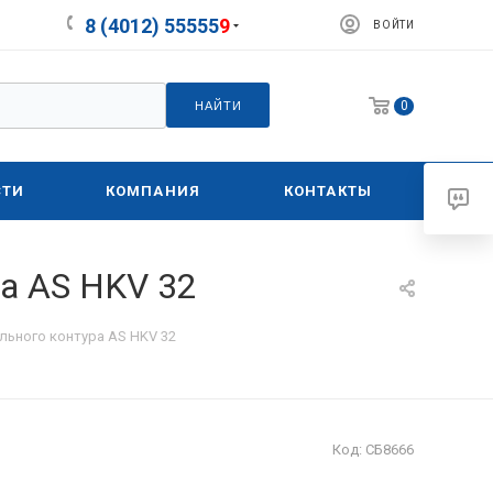
8 (4012) 55555
9
ВОЙТИ
0
НАЙТИ
СТИ
КОМПАНИЯ
КОНТАКТЫ
а AS HKV 32
льного контура AS HKV 32
Код:
СБ8666