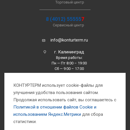
Торговый центр
8 (4012) 55555
7
Сервисный центр
info@konturterm.ru
г. Калининград
Время работы:
Пн — Пт 8:00 – 19:00
Сб — 9:00 – 17:00
Вс —10:00 – 16:00
КОНТУРТЕРМ использует cookie-файлы для
улучшения удобства пользования сайтом.
Продолжая использовать сайт, вы соглашаетесь с
Политикой в отношении файлов Сookie и
использованием Яндекс.Метрики
для сбора
1993-2026 © Компания «Контуртерм» — инженерно-торговый центр
статистики.