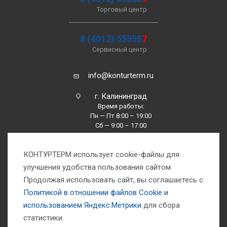
Торговый центр
8 (4012) 55555
7
Сервисный центр
info@konturterm.ru
г. Калининград
Время работы:
Пн — Пт 8:00 – 19:00
Сб — 9:00 – 17:00
Вс —10:00 – 16:00
КОНТУРТЕРМ использует cookie-файлы для
улучшения удобства пользования сайтом.
Продолжая использовать сайт, вы соглашаетесь с
Политикой в отношении файлов Сookie и
использованием Яндекс.Метрики
для сбора
1993-2026 © Компания «Контуртерм» — инженерно-торговый центр
статистики.