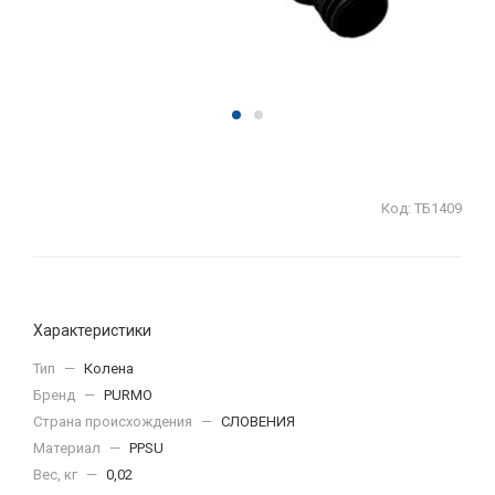
Код:
ТБ1409
Характеристики
Тип
—
Колена
Бренд
—
PURMO
Страна происхождения
—
СЛОВЕНИЯ
Материал
—
PPSU
Вес, кг
—
0,02