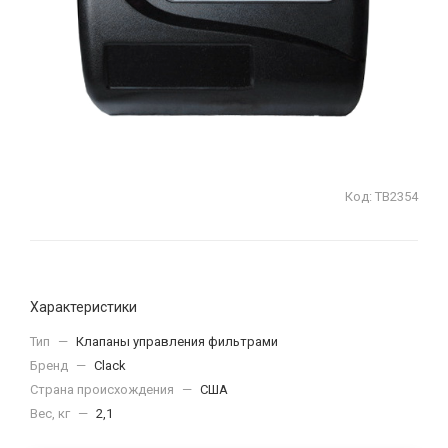
Код:
ТВ2354
Характеристики
Тип
—
Клапаны управления фильтрами
Бренд
—
Clack
Страна происхождения
—
США
Вес, кг
—
2,1