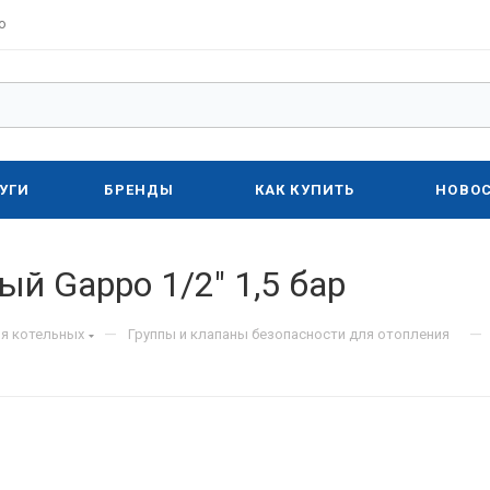
о
УГИ
БРЕНДЫ
КАК КУПИТЬ
НОВО
й Gappo 1/2" 1,5 бар
—
—
я котельных
Группы и клапаны безопасности для отопления