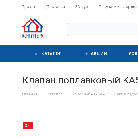
Прокат
Доставка
3D-тур
Покупать как юрлиц
КАТАЛОГ
АКЦИИ
УСЛ
Клапан поплавковый KAS 
—
—
—
Главная
Каталог
Водоснабжение
Баки и гидр
Хит