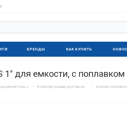
о
УГИ
БРЕНДЫ
КАК КУПИТЬ
НОВО
1" для емкости, с поплавком
—
—
оаккумуляторы
Комплектующие для баков
Клапан поплавко