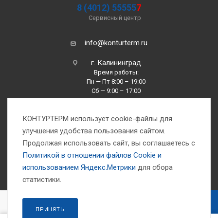
8 (4012) 55555
7
Сервисный центр
info@konturterm.ru
г. Калининград
Время работы:
Пн — Пт 8:00 – 19:00
Сб — 9:00 – 17:00
Вс —10:00 – 16:00
КОНТУРТЕРМ использует cookie-файлы для
улучшения удобства пользования сайтом.
Продолжая использовать сайт, вы соглашаетесь с
Политикой в отношении файлов Сookie и
использованием Яндекс.Метрики
для сбора
1993-2026 © Компания «Контуртерм» — инженерно-торговый центр
статистики.
В КОРЗИНУ
ПРИНЯТЬ