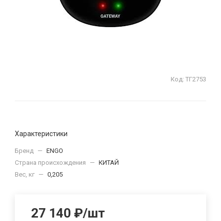
Код:
ТГ2753
Характеристики
Бренд
—
ENGO
Страна происхождения
—
КИТАЙ
Вес, кг
—
0,205
27 140
₽
/шт