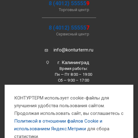
8 (4012) 55555
9
Торговый центр
8 (4012) 55555
7
Сервисный центр
info@konturterm.ru
г. Калининград
Время работы:
Пн — Пт 8:00 – 19:00
Сб — 9:00 – 17:00
Вс —10:00 – 16:00
КОНТУРТЕРМ использует cookie-файлы для
улучшения удобства пользования сайтом.
Продолжая использовать сайт, вы соглашаетесь с
Политикой в отношении файлов Сookie и
использованием Яндекс.Метрики
для сбора
1993-2026 © Компания «Контуртерм» — инженерно-торговый центр
статистики.