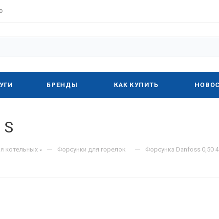
о
УГИ
БРЕНДЫ
КАК КУПИТЬ
НОВО
 S
—
—
я котельных
Форсунки для горелок
Форсунка Danfoss 0,50 4