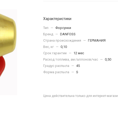
Характеристики
Тип
—
Форсунки
Бренд
—
DANFOSS
Страна происхождения
—
ГЕРМАНИЯ
Вес, кг
—
0,10
Срок гарантии
—
12 мес
Расход топлива, ам.галлонов/час
—
0,50
Градус распыла
—
45
Форма распыла
—
S
Цена действительна только для интернет-магази