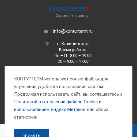
8 (4012) 55555
7
Сервисный центр
info@konturterm.ru
г. Калининград
Время работы:
Пн — Пт 8:00 – 19:00
Сб — 9:00 – 17:00
Вс —10:00 – 16:00
КОНТУРТЕРМ использует cookie-файлы для
улучшения удобства пользования сайтом.
Продолжая использовать сайт, вы соглашаетесь с
Политикой в отношении файлов Сookie и
использованием Яндекс.Метрики
для сбора
1993-2026 © Компания «Контуртерм» — инженерно-торговый центр
статистики.
В КОРЗИНУ
ПРИНЯТЬ