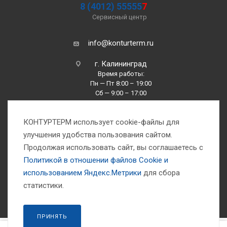
8 (4012) 55555
7
Сервисный центр
info@konturterm.ru
г. Калининград
Время работы:
Пн — Пт 8:00 – 19:00
Сб — 9:00 – 17:00
Вс —10:00 – 16:00
КОНТУРТЕРМ использует cookie-файлы для
улучшения удобства пользования сайтом.
Продолжая использовать сайт, вы соглашаетесь с
Политикой в отношении файлов Сookie и
использованием Яндекс.Метрики
для сбора
1993-2026 © Компания «Контуртерм» — инженерно-торговый центр
статистики.
ПРИНЯТЬ