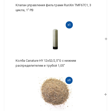
Клапан управления фильтрами RunXin TMF67C1, 3
цикла, 1'' РВ
x1
Колба Canature HY 12х52/2,5"G с нижним
распределителем и трубой 1,05"
x9