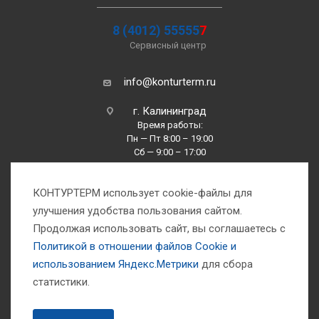
8 (4012) 55555
7
Сервисный центр
info@konturterm.ru
г. Калининград
Время работы:
Пн — Пт 8:00 – 19:00
Сб — 9:00 – 17:00
Вс —10:00 – 16:00
КОНТУРТЕРМ использует cookie-файлы для
улучшения удобства пользования сайтом.
Продолжая использовать сайт, вы соглашаетесь с
Политикой в отношении файлов Сookie и
использованием Яндекс.Метрики
для сбора
1993-2026 © Компания «Контуртерм» — инженерно-торговый центр
статистики.