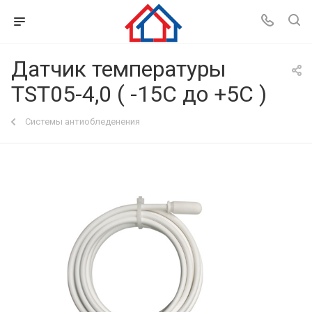
Датчик температуры
TST05-4,0 ( -15С до +5С )
Системы антиобледенения