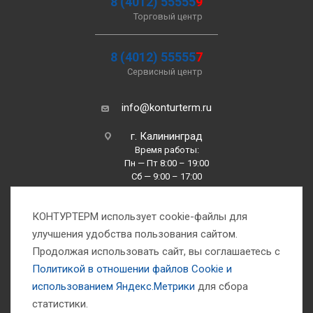
8 (4012) 55555
9
Торговый центр
8 (4012) 55555
7
Сервисный центр
info@konturterm.ru
г. Калининград
Время работы:
Пн — Пт 8:00 – 19:00
Сб — 9:00 – 17:00
Вс —10:00 – 16:00
КОНТУРТЕРМ использует cookie-файлы для
улучшения удобства пользования сайтом.
Продолжая использовать сайт, вы соглашаетесь с
Политикой в отношении файлов Сookie и
использованием Яндекс.Метрики
для сбора
1993-2026 © Компания «Контуртерм» — инженерно-торговый центр
статистики.