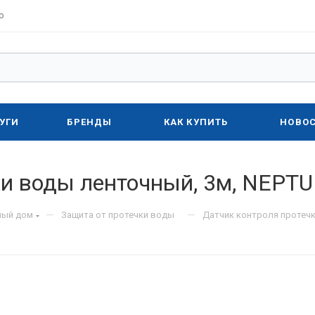
о
УГИ
БРЕНДЫ
КАК КУПИТЬ
НОВО
и воды ленточный, 3м, NEPTU
—
—
ный дом
Защита от протечки воды
Датчик контроля протечк