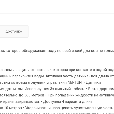
ДОСТАВКА
о, которое обнаруживает воду по всей своей длине, а не тольк
системы защиты от протечек, которая при контакте с водой по
ации и перекрытия воды. Активная часть датчика- вся длина от
стим со всеми модулями управления NEPTUN. • Датчики
м датчиком. Используется 3х жильный кабель. • В стандартно
тоятельно до 500 метров • При попадании жидкости на активн
 и краны закрываются. • Доступны 4 варианта длины
ров 10 метров • Укорачивать и наращивать чувствительную часть