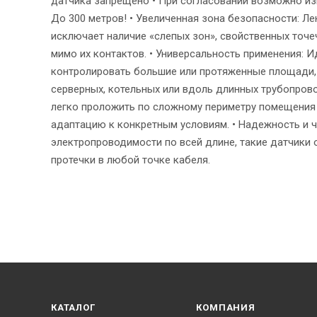
датчика запрещено • При согласовании возможно изг
До 300 метров! • Увеличенная зона безопасности: Л
исключает наличие «слепых зон», свойственных точе
мимо их контактов. • Универсальность применения: И
контролировать большие или протяженные площади, 
серверных, котельных или вдоль длинных трубопров
легко проложить по сложному периметру помещения 
адаптацию к конкретным условиям. • Надежность и ч
электропроводимости по всей длине, такие датчики
протечки в любой точке кабеля.
КАТАЛОГ
КОМПАНИЯ