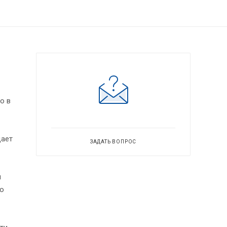
о в
дает
ЗАДАТЬ ВОПРОС
м
ую