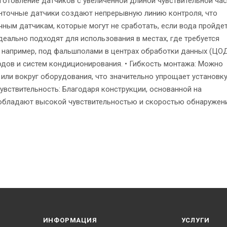
отовление датчиков с увеличенной длиной чувствительной час
енточные датчики создают непрерывную линию контроля, что
чным датчикам, которые могут не сработать, если вода пройде
деально подходят для использования в местах, где требуется
например, под фальшполами в центрах обработки данных (ЦОД
одов и систем кондиционирования. • Гибкость монтажа: Можно
или вокруг оборудования, что значительно упрощает установку
увствительность: Благодаря конструкции, основанной на
 обладают высокой чувствительностью и скоростью обнаружен
ИНФОРМАЦИЯ
УСЛУГИ