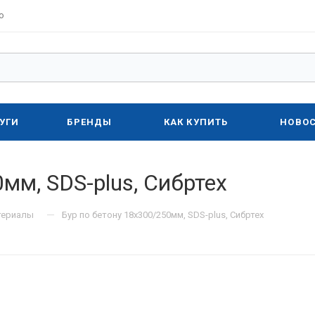
о
УГИ
БРЕНДЫ
КАК КУПИТЬ
НОВО
мм, SDS-plus, Сибртех
—
териалы
Бур по бетону 18x300/250мм, SDS-plus, Сибртех