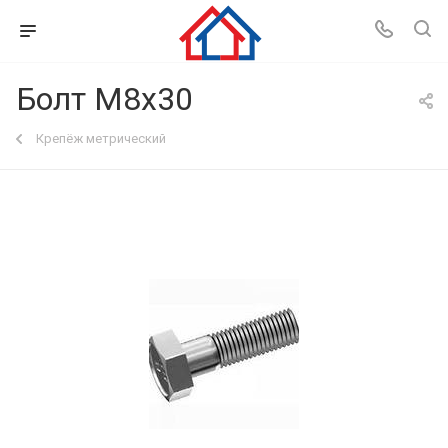
Болт М8х30
Крепёж метрический