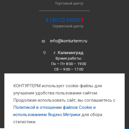
Торговый центр
8 (4012) 55555
7
Сервисный центр
info@konturterm.ru
г. Калининград
Время работы:
Пн — Пт 8:00 – 19:00
Сб — 9:00 – 17:00
Вс —10:00 – 16:00
КОНТУРТЕРМ использует cookie-файлы для
улучшения удобства пользования сайтом.
Продолжая использовать сайт, вы соглашаетесь с
Политикой в отношении файлов Сookie и
использованием Яндекс.Метрики
для сбора
1993-2026 © Компания «Контуртерм» — инженерно-торговый центр
статистики.