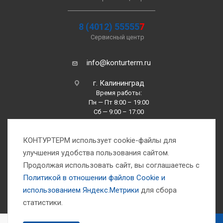
8 (4012) 55555
7
Сервисный центр
info@konturterm.ru
г. Калининград
Время работы:
Пн — Пт 8:00 – 19:00
Сб — 9:00 – 17:00
Вс —10:00 – 16:00
КОНТУРТЕРМ использует cookie-файлы для
улучшения удобства пользования сайтом.
Продолжая использовать сайт, вы соглашаетесь с
Политикой в отношении файлов Сookie и
использованием Яндекс.Метрики
для сбора
1993-2026 © Компания «Контуртерм» — инженерно-торговый центр
статистики.