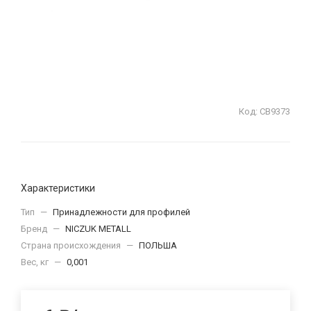
Код:
СВ9373
Характеристики
Тип
—
Принадлежности для профилей
Бренд
—
NICZUK METALL
Страна происхождения
—
ПОЛЬША
Вес, кг
—
0,001