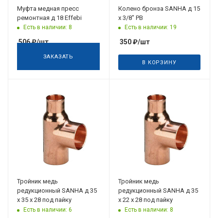
Муфта медная пресс
Колено бронза SANHA д 15
ремонтная д 18 Effebi
х 3/8" РВ
Есть в наличии: 8
Есть в наличии: 19
506
₽
/шт
350
₽
/шт
ЗАКАЗАТЬ
В КОРЗИНУ
Тройник медь
Тройник медь
редукционный SANHA д 35
редукционный SANHA д 35
х 35 х 28 под пайку
х 22 х 28 под пайку
Есть в наличии: 6
Есть в наличии: 8