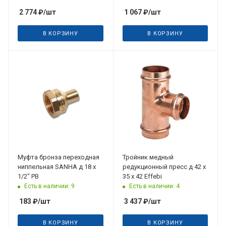
2 774
₽
/шт
1 067
₽
/шт
В КОРЗИНУ
В КОРЗИНУ
Муфта бронза переходная
Тройник медный
ниппельная SANHA д 18 х
редукционный пресс д 42 х
1/2" РВ
35 х 42 Effebi
Есть в наличии: 9
Есть в наличии: 4
183
₽
/шт
3 437
₽
/шт
В КОРЗИНУ
В КОРЗИНУ