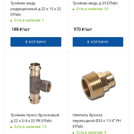
Тройник медь
Тройник медь д 35 Effebi
редукционный д 22 х 15 х 22
Есть в наличии: 53
Effebi
Есть в наличии: 1
188
₽
/шт
970
₽
/шт
В КОРЗИНУ
В КОРЗИНУ
Дата планируемого
поступления
31.08.2026
Тройник-пресс бронзовый
Ниппель бронза
д 22 х 3/4 х 22 РВ Effebi
переходной Ø35 х 11/4" PH
Effebi
Есть в наличии: 13
Есть в наличии: 5