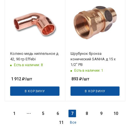
Колено медь ниппельное д
Шрубунок бронза
42, 90 гр Effebi
конический SANHA д 15 х
1/2" РВ
Есть в наличии: 8
Есть в наличии: 1
1 912
₽
/шт
893
₽
/шт
В КОРЗИНУ
В КОРЗИНУ
1
5
6
7
8
9
10
11
Все