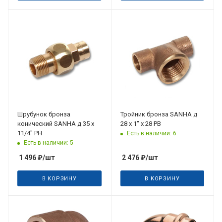
Шрубунок бронза
Тройник бронза SANHA д
конический SANHA д 35 x
28 х 1" х 28 РВ
11/4" РН
Есть в наличии: 6
Есть в наличии: 5
1 496
₽
/шт
2 476
₽
/шт
В КОРЗИНУ
В КОРЗИНУ