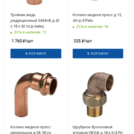
Тройник медь
Колено медное пресс д 15,
редукционный SANHA д 42
45 гр Effebi
х 18 х 42 под пайку
Есть в наличии: 36
Есть в наличии: 15
1 760
₽
/шт
325
₽
/шт
В КОРЗИНУ
В КОРЗИНУ
Колено медное пресс
Шрубунок бронзовый
ниппельное д 28, 90 гр
угловой VIEGA д 18 х 3/4 РН