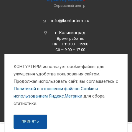
Сервисный центр
info@konturterm.ru
г. Калининград
Время работы:
Пн — Пт 8:00 – 19:00
Сб — 9:00 – 17:00
Вс —10:00 – 16:00
КОНТУРТЕРМ использует cookie-файлы для
улучшения удобства пользования сайтом.
Продолжая использовать сайт, вы соглашаетесь с
Политикой в отношении файлов Сookie и
использованием Яндекс.Метрики
для сбора
1993-2026 © Компания «Контуртерм» — инженерно-торговый центр
статистики.
ПРИНЯТЬ