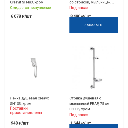
Creavit SH483, хром
со стойкой, мыльницей,
лейкой, шлангом, хром
Под заказ
Ожидается поступление
6 078
₽
/шт
8 490
₽
/шт
ЗАКАЗАТЬ
Лейка душевая Creavit
Стойка душевая с
SH103, хром
мыльницей FRAP, 75 см
Поставки
F8005, хром
приостановлены
Под заказ
948
₽
/шт
1 644
₽
/шт