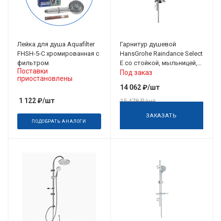
Лейка для душа Aquafilter
Гарнитур душевой
FHSH-5-C хромированная с
HansGrohe Raindance Select
фильтром
E со стойкой, мыльницей,
Поставки
лейкой, шлангом, хром
Под заказ
приостановлены
14 062
₽
/шт
1 122
₽
/шт
15 478
₽
/шт
ЗАКАЗАТЬ
ПОДОБРАТЬ АНАЛОГИ