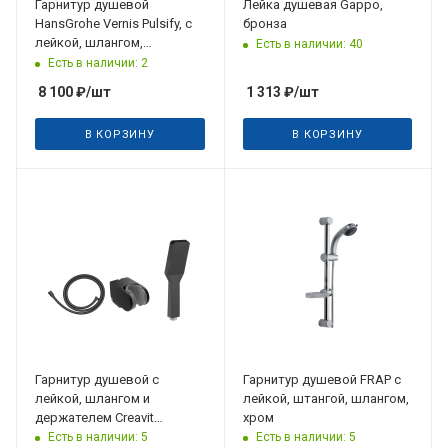
Гарнитур душевой
Лейка душевая Gappo,
HansGrohe Vernis Pulsify, с
бронза
лейкой, шлангом,
Есть в наличии: 40
держателем, хром
Есть в наличии: 2
8 100
₽
/шт
1 313
₽
/шт
В КОРЗИНУ
В КОРЗИНУ
Гарнитур душевой с
Гарнитур душевой FRAP с
лейкой, шлангом и
лейкой, штангой, шлангом,
держателем Creavit
хром
SH120S, черный матовый
Есть в наличии: 5
Есть в наличии: 5