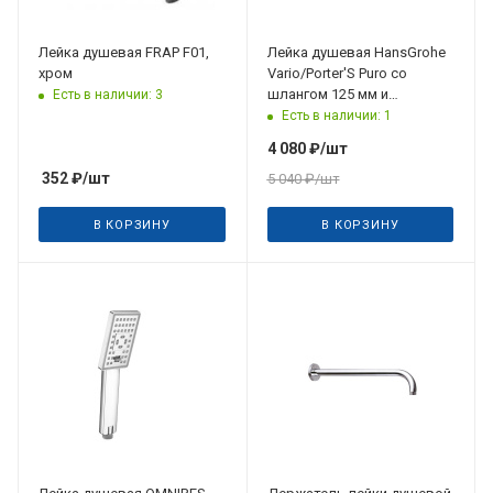
Лейка душевая FRAP F01,
Лейка душевая HansGrohe
хром
Vario/Porter'S Puro со
шлангом 125 мм и
Есть в наличии: 3
держателем, хром
Есть в наличии: 1
4 080
₽
/шт
352
₽
/шт
5 040
₽
/шт
В КОРЗИНУ
В КОРЗИНУ