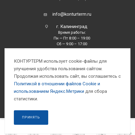
info@konturterm.ru
г. Калининград
Время работы:
Пн — Пт 8:00 – 19:00
Сб — 9:00 – 17:00
Вс —10:00 – 16:00
КОНТУРТЕРМ использует cookie-файлы для
улучшения удобства пользования сайтом.
Продолжая использовать сайт, вы соглашаетесь с
Политикой в отношении файлов Сookie и
использованием Яндекс.Метрики
для сбора
1993-2026 © Компания «Контуртерм» — инженерно-торговый центр
статистики.
ПРИНЯТЬ
Главная
Каталог
Кабинет
Корзина
Акции
Контакты