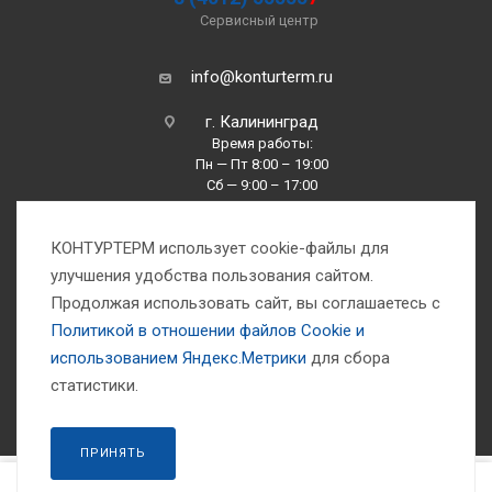
Сервисный центр
info@konturterm.ru
г. Калининград
Время работы:
Пн — Пт 8:00 – 19:00
Сб — 9:00 – 17:00
Вс —10:00 – 16:00
КОНТУРТЕРМ использует cookie-файлы для
улучшения удобства пользования сайтом.
Продолжая использовать сайт, вы соглашаетесь с
Политикой в отношении файлов Сookie и
использованием Яндекс.Метрики
для сбора
1993-2026 © Компания «Контуртерм» — инженерно-торговый центр
статистики.
ПРИНЯТЬ