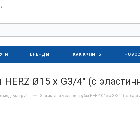
о
УГИ
БРЕНДЫ
КАК КУПИТЬ
НОВО
 HERZ Ø15 х G3/4" (с эласти
—
я медных труб
Зажим для медной трубы HERZ Ø15 х G3/4" (с элас