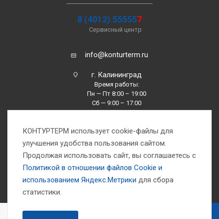
8 (4012) 55555
7
Сервисный центр
info@konturterm.ru
г. Калининград
Время работы:
Пн — Пт 8:00 – 19:00
Сб — 9:00 – 17:00
Вс —10:00 – 16:00
КОНТУРТЕРМ использует cookie-файлы для
улучшения удобства пользования сайтом.
Продолжая использовать сайт, вы соглашаетесь с
Политикой в отношении файлов Сookie и
использованием Яндекс.Метрики
для сбора
1993-2026 © Компания «Контуртерм» — инженерно-торговый центр
статистики.
В КОРЗИНУ