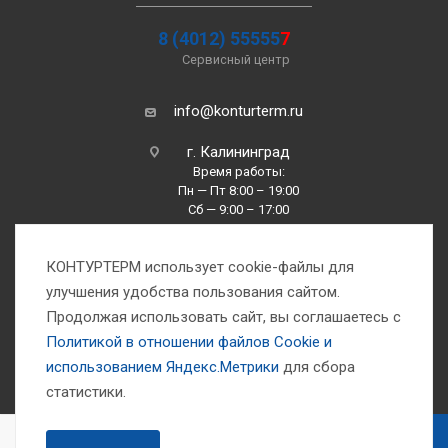
8 (4012) 55555
7
Сервисный центр
info@konturterm.ru
г. Калининград
Время работы:
Пн — Пт 8:00 – 19:00
Сб — 9:00 – 17:00
Вс —10:00 – 16:00
КОНТУРТЕРМ использует cookie-файлы для
улучшения удобства пользования сайтом.
Продолжая использовать сайт, вы соглашаетесь с
Политикой в отношении файлов Сookie и
использованием Яндекс.Метрики
для сбора
1993-2026 © Компания «Контуртерм» — инженерно-торговый центр
статистики.
В КОРЗИНУ