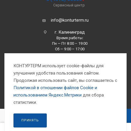
Сервисный центр
info@konturterm.ru
г. Калининград
Время работы:
Пн — Пт 8:00 – 19:00
Сб — 9:00 – 17:00
Вс —10:00 – 16:00
КОНТУРТЕРМ использует cookie-файлы для
улучшения удобства пользования сайтом.
Продолжая использовать сайт, вы соглашаетесь с
Политикой в отношении файлов Сookie и
использованием Яндекс.Метрики
для сбора
1993-2026 © Компания «Контуртерм» — инженерно-торговый центр
статистики.
В КОРЗИНУ
ПРИНЯТЬ