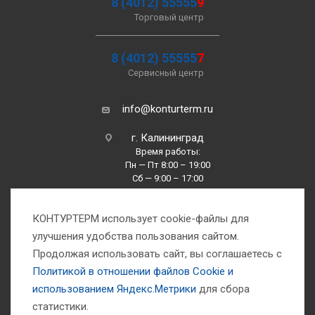
8 (4012) 55555
9
Торговый центр
8 (4012) 55555
7
Сервисный центр
info@konturterm.ru
г. Калининград
Время работы:
Пн — Пт 8:00 – 19:00
Сб — 9:00 – 17:00
Вс —10:00 – 16:00
КОНТУРТЕРМ использует cookie-файлы для
улучшения удобства пользования сайтом.
Продолжая использовать сайт, вы соглашаетесь с
Политикой в отношении файлов Сookie и
использованием Яндекс.Метрики
для сбора
1993-2026 © Компания «Контуртерм» — инженерно-торговый центр
статистики.