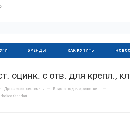
о
УГИ
БРЕНДЫ
КАК КУПИТЬ
НОВО
. оцинк. с отв. для крепл., кл.
—
—
—
Дренажные системы
Водоотводные решетки
drolica Standart