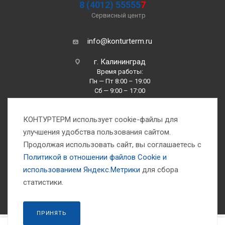
8 (4012) 55555
7
Сервисный центр
info@konturterm.ru
г. Калининград
Время работы:
Пн — Пт 8:00 – 19:00
Сб — 9:00 – 17:00
Вс —10:00 – 16:00
КОНТУРТЕРМ использует cookie-файлы для
улучшения удобства пользования сайтом.
Продолжая использовать сайт, вы соглашаетесь с
Политикой в отношении файлов Сookie и
использованием Яндекс.Метрики
для сбора
1993-2026 © Компания «Контуртерм» — инженерно-торговый центр
статистики.
ПРИНЯТЬ