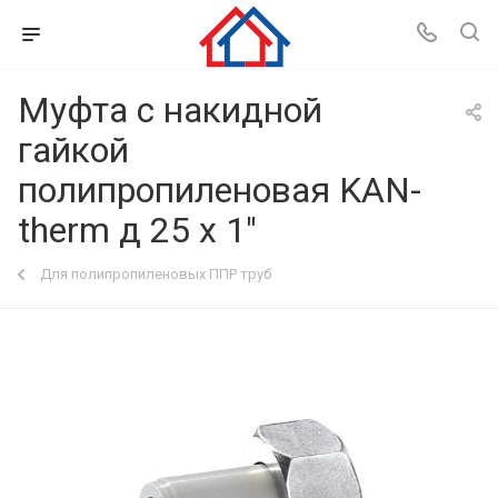
Муфта с накидной
гайкой
полипропиленовая KAN-
therm д 25 х 1"
Для полипропиленовых ППР труб