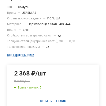
Тип
—
Хомуты
Бренд
—
JEREMIAS
Страна происхождения
—
ПОЛЬША
Материал
—
Нержавеющая сталь AISI 444
Вес, кг
—
3,48
Стойкость к возгаранию сажи
—
да
Толщина стали (внутреннея часть), мм
—
0,50
Толщина изоляции, мм
—
25
Все характеристики
2 368
₽
/шт
2 519
₽
/шт
Есть в наличии: 5
КУПИТЬ В 1 КЛИК