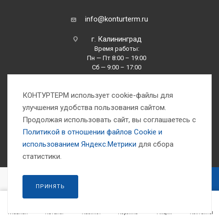
info@konturterm.ru
г. Калининград
Время работы:
Пн — Пт 8:00 – 19:00
Сб — 9:00 – 17:00
Вс —10:00 – 16:00
КОНТУРТЕРМ использует cookie-файлы для
улучшения удобства пользования сайтом.
Продолжая использовать сайт, вы соглашаетесь с
Политикой в отношении файлов Сookie и
использованием Яндекс.Метрики
для сбора
1993-2026 © Компания «Контуртерм» — инженерно-торговый центр
статистики.
В КОРЗИНУ
ПРИНЯТЬ
Главная
Каталог
Кабинет
Корзина
Акции
Контакты