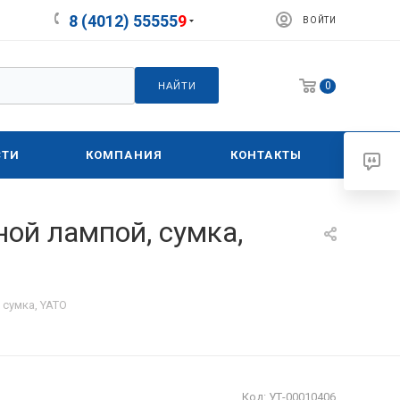
8 (4012) 55555
9
ВОЙТИ
0
НАЙТИ
СТИ
КОМПАНИЯ
КОНТАКТЫ
ной лампой, сумка,
 сумка, YATO
Код:
УТ-00010406