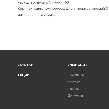
Расход воздуха, л \ / мин: 60
Комплектация: компрессор; шланг полиуретановый (П
матрасов и т. д.; сумка.
КАТАЛОГ
КОМПАНИЯ
АКЦИИ
О компании
Контакты
Вакансии
Документы