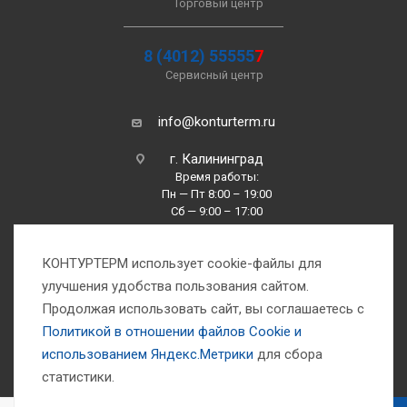
Торговый центр
8 (4012) 55555
7
Сервисный центр
info@konturterm.ru
г. Калининград
Время работы:
Пн — Пт 8:00 – 19:00
Сб — 9:00 – 17:00
Вс —10:00 – 16:00
КОНТУРТЕРМ использует cookie-файлы для
улучшения удобства пользования сайтом.
Продолжая использовать сайт, вы соглашаетесь с
Политикой в отношении файлов Сookie и
использованием Яндекс.Метрики
для сбора
1993-2026 © Компания «Контуртерм» — инженерно-торговый центр
статистики.