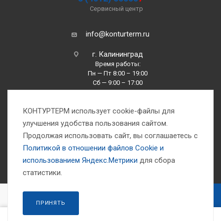
Сервисный центр
info@konturterm.ru
г. Калининград
Время работы:
Пн — Пт 8:00 – 19:00
Сб — 9:00 – 17:00
Вс —10:00 – 16:00
КОНТУРТЕРМ использует cookie-файлы для
улучшения удобства пользования сайтом.
Продолжая использовать сайт, вы соглашаетесь с
Политикой в отношении файлов Сookie и
использованием Яндекс.Метрики
для сбора
1993-2026 © Компания «Контуртерм» — инженерно-торговый центр
статистики.
В КОРЗИНУ
ПРИНЯТЬ