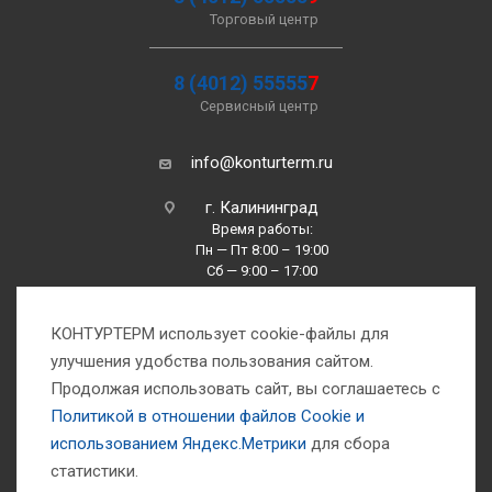
Торговый центр
8 (4012) 55555
7
Сервисный центр
info@konturterm.ru
г. Калининград
Время работы:
Пн — Пт 8:00 – 19:00
Сб — 9:00 – 17:00
Вс —10:00 – 16:00
КОНТУРТЕРМ использует cookie-файлы для
улучшения удобства пользования сайтом.
Продолжая использовать сайт, вы соглашаетесь с
Политикой в отношении файлов Сookie и
использованием Яндекс.Метрики
для сбора
1993-2026 © Компания «Контуртерм» — инженерно-торговый центр
статистики.