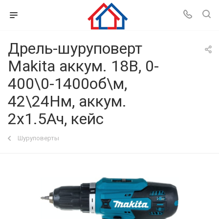
Дрель-шуруповерт
Makita аккум. 18В, 0-
400\0-1400об\м,
42\24Нм, аккум.
2х1.5Ач, кейс
Шуруповерты