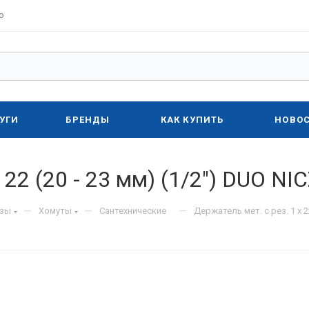
о
УГИ
БРЕНДЫ
КАК КУПИТЬ
НОВО
х 22 (20 - 23 мм) (1/2") DUO N
—
—
—
изы
Хомуты
Сантехнические
Держатель мет. с рез. 1 х 2