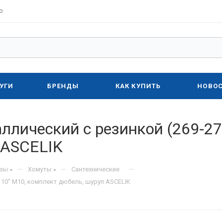
о
УГИ
БРЕНДЫ
КАК КУПИТЬ
НОВО
ллический с резинкой (269-27
 ASCELIK
—
—
—
изы
Хомуты
Сантехнические
 10" M10, комплект дюбель, шуруп ASCELIK