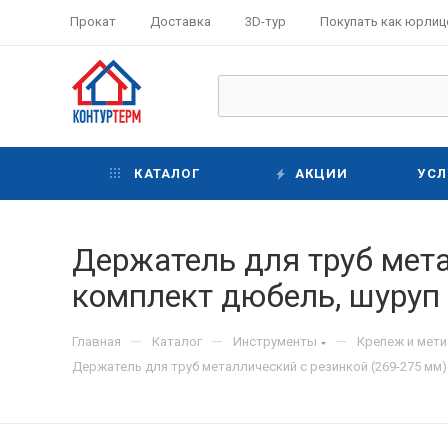
Прокат
Доставка
3D-тур
Покупать как юрлиц
КАТАЛОГ
АКЦИИ
УСЛ
Держатель для труб мета
комплект дюбель, шуруп
—
—
—
Главная
Каталог
Инструменты
Крепеж и мет
Держатель для труб металлический с резинкой (269-275 мм)