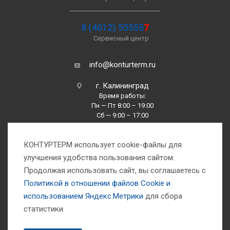
8 (4012) 55555
7
Сервисный центр
info@konturterm.ru
г. Калининград
Время работы:
Пн — Пт 8:00 – 19:00
Сб — 9:00 – 17:00
Вс —10:00 – 16:00
КОНТУРТЕРМ использует cookie-файлы для
улучшения удобства пользования сайтом.
Продолжая использовать сайт, вы соглашаетесь с
Политикой в отношении файлов Сookie и
использованием Яндекс.Метрики
для сбора
1993-2026 © Компания «Контуртерм» — инженерно-торговый центр
статистики.