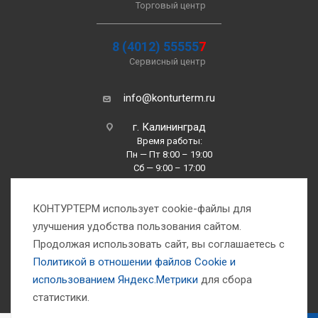
Торговый центр
8 (4012) 55555
7
Сервисный центр
info@konturterm.ru
г. Калининград
Время работы:
Пн — Пт 8:00 – 19:00
Сб — 9:00 – 17:00
Вс —10:00 – 16:00
КОНТУРТЕРМ использует cookie-файлы для
улучшения удобства пользования сайтом.
Продолжая использовать сайт, вы соглашаетесь с
Политикой в отношении файлов Сookie и
использованием Яндекс.Метрики
для сбора
1993-2026 © Компания «Контуртерм» — инженерно-торговый центр
статистики.