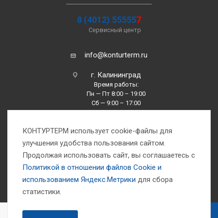
8 (4012) 55555
7
Сервисный центр
info@konturterm.ru
г. Калининград
Время работы:
Пн — Пт 8:00 – 19:00
Сб — 9:00 – 17:00
Вс —10:00 – 16:00
КОНТУРТЕРМ использует cookie-файлы для
улучшения удобства пользования сайтом.
Продолжая использовать сайт, вы соглашаетесь с
Политикой в отношении файлов Сookie и
использованием Яндекс.Метрики
для сбора
1993-2026 © Компания «Контуртерм» — инженерно-торговый центр
статистики.
В КОРЗИНУ